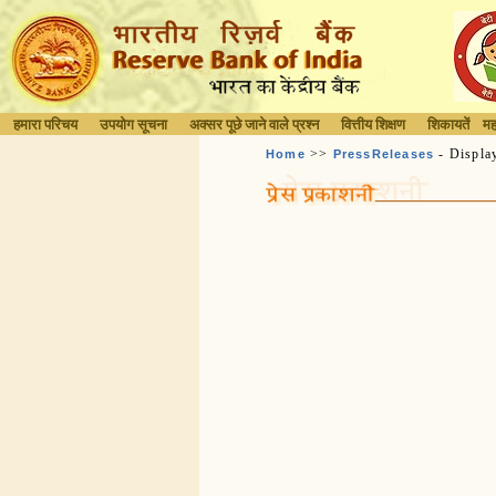
हमारा परिचय
उपयोग सूचना
अक्सर पूछे जाने वाले प्रश्न
वित्तीय शिक्षण
शिकायतें
मह
>>
- Displa
Home
PressReleases