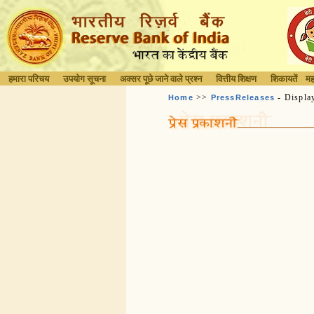
हमारा परिचय
उपयोग सूचना
अक्सर पूछे जाने वाले प्रश्न
वित्तीय शिक्षण
शिकायतें
मह
>>
- Displa
Home
PressReleases