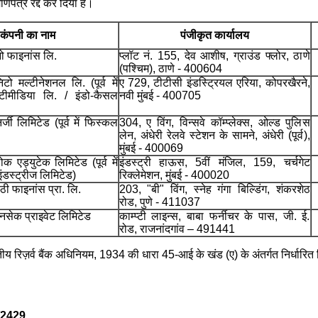
णपत्र रद्द कर दिया है।
कंपनी का नाम
पंजीकृत कार्यालय
युनो फाइनांस लि.
प्लॉट नं. 155, देव आशीष, ग्राउंड फ्लोर, ठाणे
(पश्चिम), ठाणे - 400604
िटो मल्टीनेशनल लि. (पूर्व में
ए 729, टीटीसी इंडस्ट्रियल एरिया, कोपरखैरने,
्टीमीडिया लि. / इंडो-कैसल
नवी मुंबई - 400705
्जी लिमिटेड (पूर्व में फिस्कल
304, ए विंग, विन्सवे कॉम्प्लेक्स, ओल्ड पुलिस
लेन, अंधेरी रेलवे स्टेशन के सामने, अंधेरी (पूर्व),
मुंबई - 400069
लोक एड्युटेक लिमिटेड (पूर्व में
इंडस्ट्री हाऊस, 5वीं मंजिल, 159, चर्चगेट
 इंडस्ट्रीज लिमिटेड)
रिक्लेमेशन, मुंबई - 400020
ाठी फाइनांस प्रा. लि.
203, "बी" विंग, स्नेह गंगा बिल्डिंग, शंकरशेठ
रोड, पुणे - 411037
नसेक प्राइवेट लिमिटेड
काम्प्टी लाइन्स, बाबा फर्नीचर के पास, जी. ई.
रोड, राजनांदगांव – 491441
तीय रिज़र्व बैंक अधिनियम, 1934 की धारा 45-आई के खंड (ए) के अंतर्गत निर्धारित क
7/2429