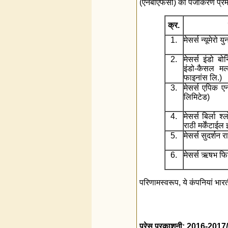
(एनबीएफसी) का पंजीकरण प्रमा
क्र.
1.
मेसर्स न्यूमेरो 
2.
मेसर्स इंडो बोन
इंडो-कैसल मल
फाइनांस लि.)
3.
मेसर्स एपिक एनर
लिमिटेड)
4.
मेसर्स बिर्ला श्
राठी मर्केंटाईल
5.
मेसर्स सुदर्शन र
6.
मेसर्स ऋषभ फि
परिणामस्‍वरूप, ये कंपनियां भार
प्रेस प्रकाशनी: 2016-201