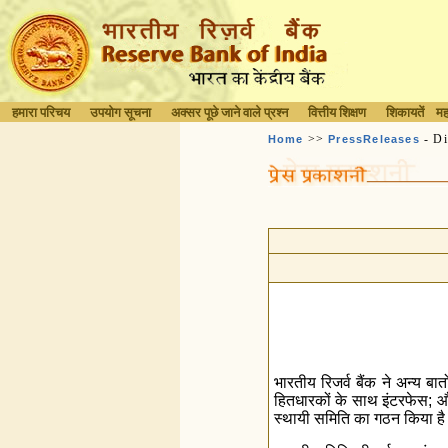
हमारा परिचय
उपयोग सूचना
अक्सर पूछे जाने वाले प्रश्न
वित्तीय शिक्षण
शिकायतें
मह
>>
- Di
Home
PressReleases
भारतीय रिजर्व बैंक ने अन्य बात
हितधारकों के साथ इंटरफेस; औ
स्थायी समिति का गठन किया ह