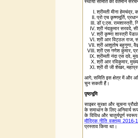
स्थायी समिति की वर्तमान संरचन
श्रीमती मीना हेमचंद्र, 
प्रो एच कृष्णमूर्ति, प्
डॉ ए.एस. रामशास्‍त्री,
श्री नंदकुमार सरवदे, 
श्री कृष्णा शास्त्री पेंड
श्री आर विट्ठल राज, संस
श्री आशुतोष बहुगुणा, व
श्री एस गणेश कुमार, प्रभ
श्रीमती नंदा एस दवे, मु
श्री आर रविकुमार, मुख्य म
श्री वी जी शेखर, महाप्रब
आगे, समिति इस क्षेत्र में और 
चुन सकती हैं।
पृष्ठभूमि
साइबर सुरक्षा और सूचना प्रौद्य
के समाधान के लिए अनिवार्य रूप 
के विविध और चातुर्यपूर्ण स्‍व
मौद्रिक नीति वक्तव्य 2016-
प्रस्ताव किया था।