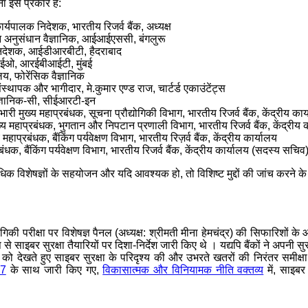
ा इस प्रकार है:
कार्यपालक निदेशक, भारतीय रिजर्व बैंक, अध्यक्ष
रधान अनुसंधान वैज्ञानिक, आईआईएससी, बंगलुरू
 निदेशक, आईडीआरबीटी, हैदराबाद
सीईओ, आरईबीआईटी, मुंबई
ालय, फोरेंसिक वैज्ञानिक
्थापक और भागीदार, मे.कुमार एण्‍ड राज, चार्टर्ड एकाउंटेंट्स
ैज्ञानिक-सी, सीईआरटी-इन
ारी मुख्य महाप्रबंधक, सूचना प्रौद्योगिकी विभाग, भारतीय रिजर्व बैंक, केंद्रीय कार
ख्य महाप्रबंधक, भुगतान और निपटान प्रणाली विभाग, भारतीय रिजर्व बैंक, केंद्रीय 
हाप्रबंधक, बैंकिंग पर्यवेक्षण विभाग, भारतीय रिज़र्व बैंक, केंद्रीय कार्यालय
ंधक, बैंकिंग पर्यवेक्षण विभाग, भारतीय रिजर्व बैंक, केंद्रीय कार्यालय (सदस्य सचिव
अधिक विशेषज्ञों के सहयोजन और यदि आवश्यक हो, तो विशिष्ट मुद्दों की जांच करने 
ोगिकी परीक्षा पर विशेषज्ञ पैनल (अध्यक्ष: श्रीमती मीना हेमचंद्र) की सिफारिशों के 
से साइबर सुरक्षा तैयारियों पर दिशा-निर्देश जारी किए थे । यद्यपि बैंकों ने अपनी
रूप को देखते हुए साइबर सुरक्षा के परिदृश्य की और उभरते खतरों की निरंतर समीक
17
के साथ जारी किए गए,
विकासात्मक और विनियामक नीति वक्तव्य
में, साइबर