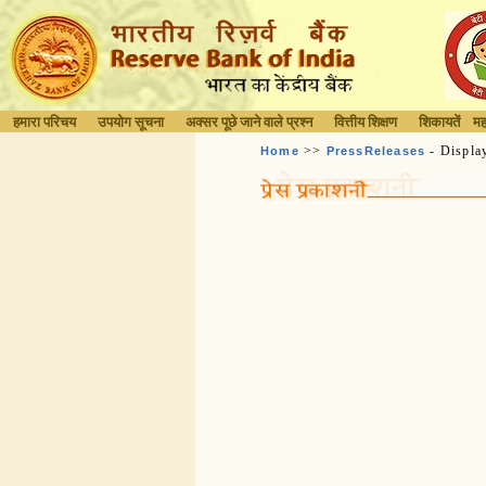
हमारा परिचय
उपयोग सूचना
अक्सर पूछे जाने वाले प्रश्न
वित्तीय शिक्षण
शिकायतें
मह
>>
- Displa
Home
PressReleases