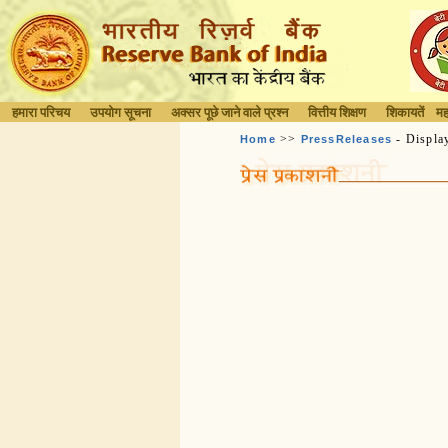
हमारा परिचय
उपयोग सूचना
अक्सर पूछे जाने वाले प्रश्न
वित्तीय शिक्षण
शिकायतें
मह
>>
- Displa
Home
PressReleases