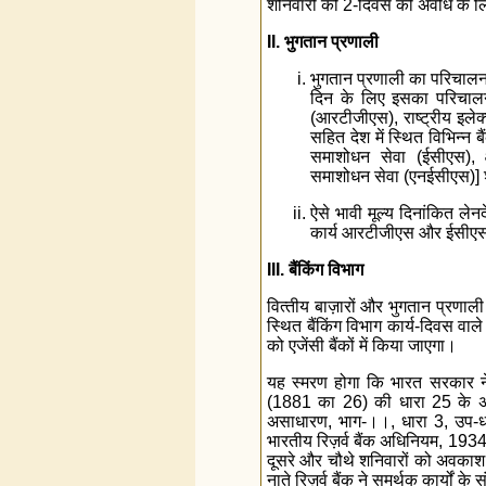
शनिवारों को 2-दिवस की अवधि के ल
II. भुगतान प्रणाली
भुगतान प्रणाली का परिचालन द
दिन के लिए इसका परिचालन
(आरटीजीएस), राष्‍ट्रीय इले
सहित देश में स्थित विभिन्‍न
समाशोधन सेवा (ईसीएस), क्ष
समाशोधन सेवा (एनईसीएस)] श
ऐसे भावी मूल्‍य दिनांकित ले
कार्य आरटीजीएस और ईसीएस स
III. बैंकिंग विभाग
वित्‍तीय बाज़ारों और भुगतान प्रणाली 
स्थित बैंकिंग विभाग कार्य-दिवस वाले
को एजेंसी बैंकों में किया जाएगा।
यह स्‍मरण होगा कि भारत सरकार ने
(1881 का 26) की धारा 25 के अं
असाधारण, भाग-।।, धारा 3, उप-धार
भारतीय रिज़र्व बैंक अधिनियम, 1934
दूसरे और चौथे शनिवारों को अवकाश ह
नाते रिज़र्व बैंक ने समर्थक कार्यों के