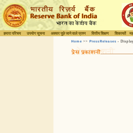
हमारा परिचय
उपयोग सूचना
अक्सर पूछे जाने वाले प्रश्न
वित्तीय शिक्षण
शिकायतें
मह
>>
- Displa
Home
PressReleases