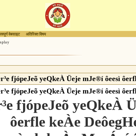
त्वपूर्ण वेबसाइट
अतिरिक्त विषय
splay
er³e fjópeJeõ yeQkeÀ Üeje mJe®í ôeesì ôer
er³e fjópeJeõ yeQkeÀ Üeje mJe®í ôeesì ôer
r³e fjópeJeõ yeQkeÀ Ü
ôerfle keÀe DeôegH