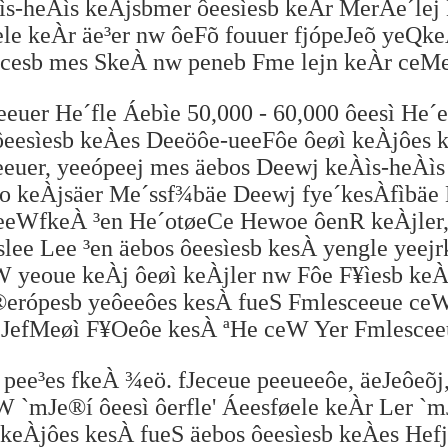
ìs-heÀìs keÀjsbmer ôeesìesb keÀr MerÁe´lej
le keÀr äe³er nw ôeFõ fouuer fjópeJeõ yeQk
 cesb mes SkeÀ nw peneb Fme lejn keÀr ceMe
uer He´fle Áebìe 50,000 - 60,000 ôeesì He´
ôeesìesb keÀes Deeöôe-ueeFôe ôeøì keÀjôes 
euer, yeeópeej mes äebos Deewj keÀìs-heÀìs 
o keÀjsäer Me´ssf¾bäe Deewj fye´kesÀfìbäe 
³eeWfkeÀ ³en He´otøeCe Hewoe ôenR keÀjler,
slee Lee ³en äebos ôeesìesb kesÀ yengle ye
 yeoue keÀj ôeøì keÀjler nw Fôe F¥ìesb ke
erópesb yeôeeôes kesÀ fueS Fmlesceeue ce
efMeøì F¥Oeôe kesÀ ªHe ceW Yer Fmlescee
 pee³es fkeÀ ¾eö. fJeceue peeueeôe, äeJeôeõj
W `mJe®í ôeesì ôerfle' Áeesføele keÀr Ler `mJ
keÀjôes kesÀ fueS äebos ôeesìesb keÀes Hef