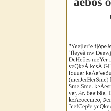
äebos 
"Yeejler³e fjópe
´fleyeà nw Deew
DeHeôes meYer m
yeQkeÀ kesÀ GHe
fouuer keÀe³eeõ
(merJerHerSme) 
Sme.Sme. keÀesn
yer.¾r. ôeejbäe
keÀeöcemeõ, Þer
JeefCep³e yeQke