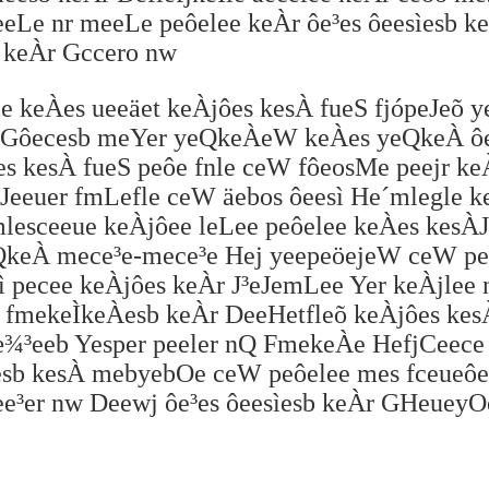
eLe nr meeLe peôelee keÀr ôe³es ôeesìesb k
s keÀr Gccero nw
le keÀes ueeäet keÀjôes kesÀ fueS fjópeJeõ
Q Gôecesb meYer yeQkeÀeW keÀes yeQkeÀ ô
s kesÀ fueS peôe fnle ceW fôeosMe peejr ke
Jeeuer fmLefle ceW äebos ôeesì He´mlegle 
esceeue keÀjôee leLee peôelee keÀes kesÀJ
keÀ mece³e-mece³e Hej yeepeöejeW ceW pee
ì pecee keÀjôes keÀr J³eJemLee Yer keÀjlee
fmekeÌkeÀesb keÀr DeeHetfleõ keÀjôes kes
æ¾³eeb Yesper peeler nQ FmekeÀe HefjCeece
esb kesÀ mebyebOe ceW peôelee mes fceueôe
ee³er nw Deewj ôe³es ôeesìesb keÀr GHeuey