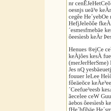
nr cenÊJeHetCeõ
oesnjs ueã³e keÀ
cegêe He´yebOe 
HefjJeleõôe fke
´esmesfmebäe ke
ôeesìesb keÀr Þ
Henues ®ejCe ce
keÀjôes kesÀ fu
(merJerHerSme) 
Jes nQ yesbäeuet
fouuer leLee He
fôeäeõce keÀe³e
´Ceefue³eesb kes
ãecelee ceW Guu
äebos ôeesìesb k
fHe´bfìbäe He´sm