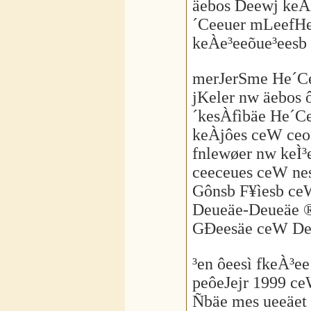
äebos Deewj keÀ
´Ceeuer mLeefHe
keÀe³eeõue³eesb
merJerSme He´Cee
jKeler nw äebos 
´kesÀfìbäe He´Ce
keÀjôes ceW ceo
fnlewøer nw keÌ
ceeceues ceW ne
Gônsb F¥ìesb ceW
Deueäe-Deueäe ®
GÐeesäe ceW DeJ
³en ôeesì fkeÀ³ee
peôeJejr 1999 ce
Ñbäe mes ueeäet 