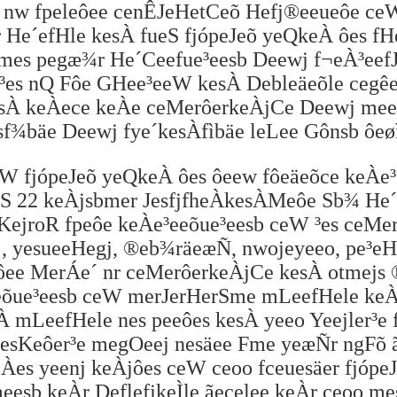
 nw fpeleôee cenÊJeHetCeõ Hefj®eeueôe ceW
r He´efHle kesÀ fueS fjópeJeõ yeQkeÀ ôes f
mes pegæ¾r He´Ceefue³eesb Deewj f¬eÀ³eefJ
À³es nQ Fôe GHee³eeW kesÀ Debleäeõle cegê
sÀ keÀece keÀe ceMerôerkeÀjCe Deewj meeL
esf¾bäe Deewj fye´kesÀfìbäe leLee Gônsb ôe
W fjópeJeõ yeQkeÀ ôes ôeew fôeäeõce keÀe
eS 22 keÀjsbmer JesfjfheÀkesÀMeôe Sb¾ H
KejroR fpeôe keÀe³eeõue³eesb ceW ³es ceMer
j, yesueeHegj, ®eb¾räeæÑ, nwojeyeeo, pe³eH
ìôee MerÁe´ nr ceMerôerkeÀjCe kesÀ otmejs
eõue³eesb ceW merJerHerSme mLeefHele keÀ
À mLeefHele nes peeôes kesÀ yeeo Yeejler³e
esKeôer³e megOeej nesäee Fme yeæÑr ngFõ 
eÀes yeenj keÀjôes ceW ceoo fceuesäer fjóp
eesb keÀr DeflefjkeÌle ãecelee keÀr ceoo me