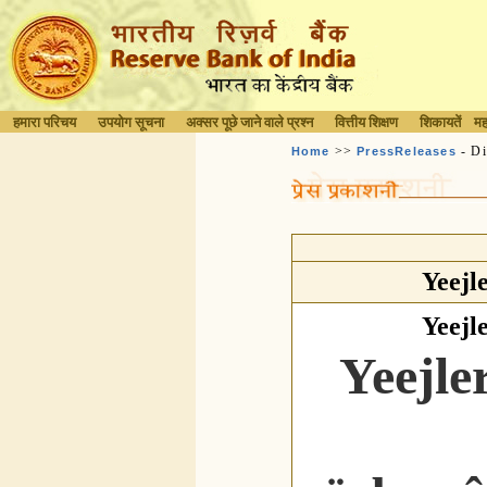
हमारा परिचय
उपयोग सूचना
अक्सर पूछे जाने वाले प्रश्न
वित्तीय शिक्षण
शिकायतें
मह
>>
- Di
Home
PressReleases
Yeejl
Yeejl
Yeejle