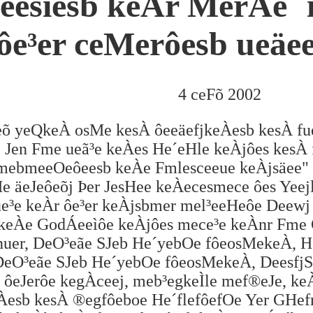
ôeesìesb keÀr MerÁe´ 
ôe³er ceMerôesb ueäee
4 ceFõ 2002
Jeõ yeQkeÀ osMe kesÀ ôeeäefjkeÀesb kesÀ fu
j Jen Fme ueã³e keÀes He´eHle keÀjôes kesÀ
ebmeeOeôeesb keÀe Fmlesceeue keÀjsäee" ³en
 äeJeôeõj Þer JesHee keÀecesmece ôes Yeejl
ue³e keÀr ôe³er keÀjsbmer mel³eeHeôe Dee
keÀe GodÁeeìôe keÀjôes mece³e keÀnr Fme 
uer, DeO³eãe SJeb He´yebOe fôeosMekeÀ, 
, DeO³eãe SJeb He´yebOe fôeosMekeÀ, Deesf
 ôeJerôe kegÀceej, meb³egkeÌle mef®eJe, k
Àesb kesÀ ®egfôeboe He´flefôefOe Yer GHef