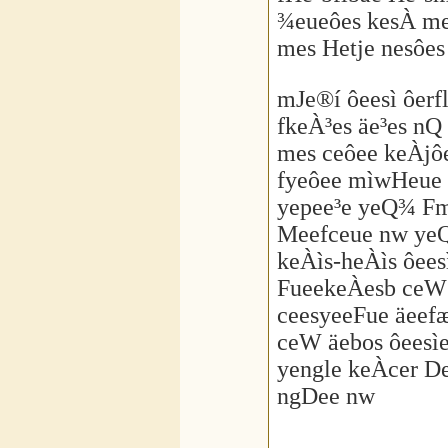
¾eueôes kesÀ me
mes Hetje nesôe
mJe®í ôeesì ôerf
fkeÀ³es äe³es n
mes ceôee keÀjôe
fyeôee mìwHeue 
yepee³e yeQ¾ Fml
Meefceue nw yeQ
keÀìs-heÀìs ôees
FueekeÀesb ceW 
ceesyeeFue äeef
ceW äebos ôeesì
yengle keÀcer D
ngDee nw