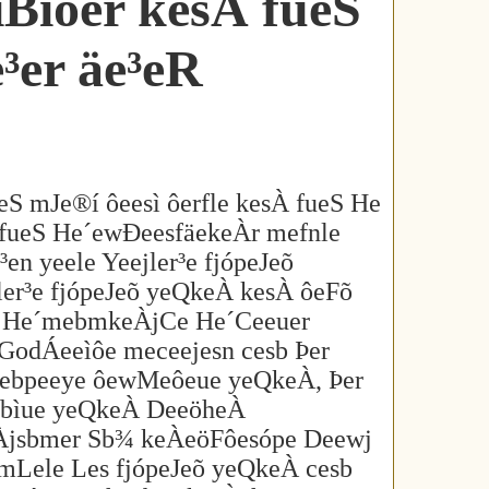
íBìôer kesÀ fueS
³er äe³eR
eS mJe®í ôeesì ôerfle kesÀ fueS He
 fueS He´ewÐeesfäekeÀr mefnle
 yeele Yeejler³e fjópeJeõ
er³e fjópeJeõ yeQkeÀ kesÀ ôeFõ
wj He´mebmkeÀjCe He´Ceeuer
GodÁeeìôe meceejesn cesb Þer
Hebpeeye ôewMeôeue yeQkeÀ, Þer
jSbìue yeQkeÀ DeeöheÀ
eÀjsbmer Sb¾ keÀeöFôesópe Deewj
mLele Les fjópeJeõ yeQkeÀ cesb