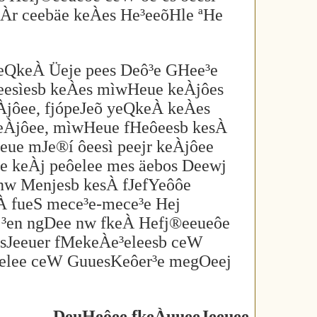
eÀr ceebäe keÀes He³eeõHle ªHe
 yeQkeÀ Üeje pees Deô³e GHee³e
eesìesb keÀes mìwHeue keÀjôes
Àjôee, fjópeJeõ yeQkeÀ keÀes
keÀjôee, mìwHeue fHeôeesb kesÀ
eue mJe®í ôeesì peejr keÀjôee
 keÀj peôelee mes äebos Deewj
 nw Menjesb kesÀ fJefYeôôe
À fueS mece³e-mece³e Hej
 ³en ngDee nw fkeÀ Hefj®eeueôe
sJeeuer fMekeÀe³eleesb ceW
Oelee ceW GuuesKeôer³e megOeej
DeuHeôee fkeÀuueeJeeuee