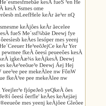
 He´esmesfmebäe kesÀ fueS ³en He
eÀ kesÀ Ssmes ome
rôesb mLeefHele keÀr äe³er nQ
esmesme keÀjôes keÀr ãecelee
kesÀ fueS Me´ssf¾bäe Deewj fye
ôeesìesb keÀes lesóper mes yeenj
He´Ceeuer He³eeõJejCe keÀr Yer
 pewmee fkeÀ ôeesì peueeôes kesÀ
ejrkeÀ ìgkeÀæ¾s keÀjkesÀ Deewj
Àes keÀe³eeõue³e Deewj Áej Hej
W uee³ee pee mekeÀlee nw FônW
ue fkeÀ³ee pee mekeÀlee nw
, Yeejler³e fjópeJeõ yeQkeÀ ôes
e®í ôeesì ôerfle' keÀes keÀejäej
j®eeueôe mes yeenj keÀjôee Gleôee