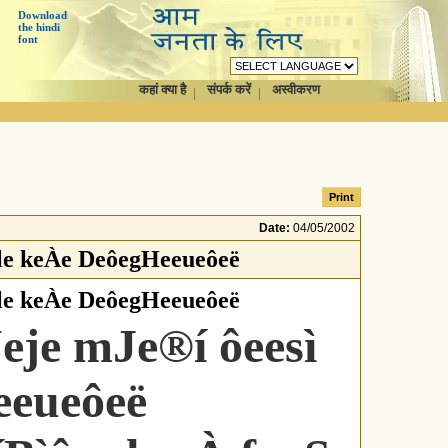
Download
the hindi
font
कहां क्या है
संपर्क करें
अस्वीकरण
Date:
04/05/2002
fle keÀe DeôegHeeueôeë
fle keÀe DeôegHeeueôeë
eje mJe®í ôeesì
eeueôeë