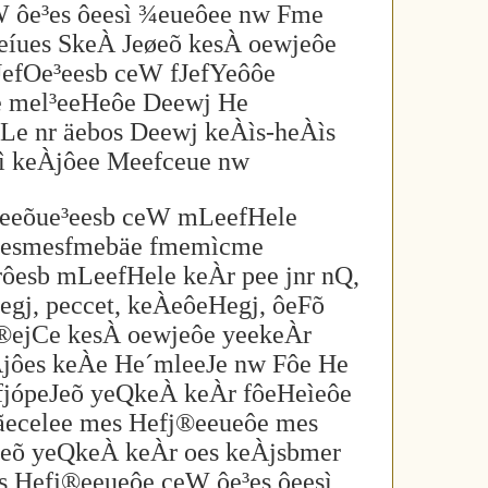
 ôe³es ôeesì ¾eueôee nw Fme
Heíues SkeÀ Jeøeõ kesÀ oewjeôe
efOe³eesb ceW fJefYeôôe
e mel³eeHeôe Deewj He
e nr äebos Deewj keÀìs-heÀìs
øì keÀjôee Meefceue nw
³eeõue³eesb ceW mLeefHele
e´esmesfmebäe fmemìcme
ôesb mLeefHele keÀr pee jnr nQ,
egj, peccet, keÀeôeHegj, ôeFõ
 ®ejCe kesÀ oewjeôe yeekeÀr
jôes keÀe He´mleeJe nw Fôe He
 fjópeJeõ yeQkeÀ keÀr fôeHeìeôe
ãecelee mes Hefj®eeueôe mes
eJeõ yeQkeÀ keÀr oes keÀjsbmer
s Hefj®eeueôe ceW ôe³es ôeesì