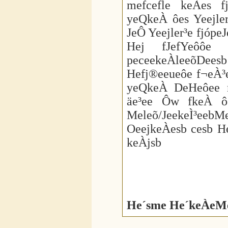
mefcefle keÀes f
yeQkeÀ ôes Yeejl
JeÔ Yeejler³e fjóp
Hej fJefYeôôe 
peceekeÀleeõDee
Hefj®eeueôe f¬eÀ³e
yeQkeÀ DeHeôee 
äe³ee Ôw fkeÀ ô
Meleõ/JeekeÌ³eebMe
OeejkeÀesb cesb H
keÀjsb
He´sme He´keÀeMe