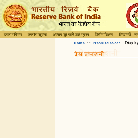
हमारा परिचय
उपयोग सूचना
अक्सर पूछे जाने वाले प्रश्न
वित्तीय शिक्षण
शिकायतें
मह
>>
- Displa
Home
PressReleases