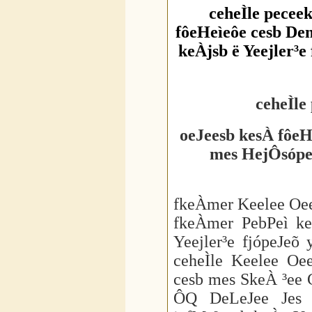
ceheÌle pecee
fôeHeìeôe cesb D
keÀjsb ë Yeejler³
ceheÌle
oeJeesb kesÀ fôe
mes HejÔsópe 
fkeÀmer Keelee Oee
fkeÀmer PebPeì ke
Yeejler³e fjópeJe
ceheÌle Keelee Oe
cesb mes SkeÀ ³ee 
ÔQ DeLeJee Jes 