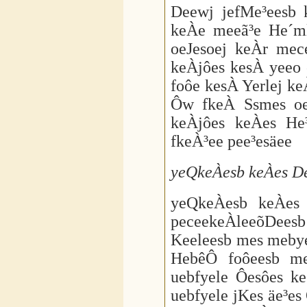
Deewj jefMe³eesb 
keÀe meeã³e He´ml
oeJesoej keÀr me
keÀjôes kesÀ yeeo 
foôe kesÀ Yerlej k
Ôw fkeÀ Ssmes oe
keÀjôes keÀes He
fkeÀ³ee pee³esäee
yeQkeÀesb keÀes De
yeQkeÀesb keÀes 
peceekeÀleeõDeesb 
Keeleesb mes meby
HebêÔ foôeesb m
uebfyele Ôesôes k
uebfyele jKes äe³e