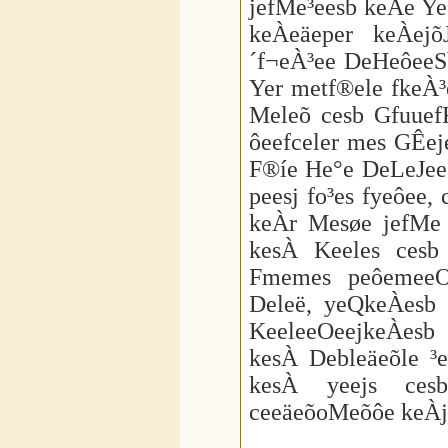
jefMe³eesb keÀe Ye
keÀeäeper keÀej
´f¬eÀ³ee DeHeôeeS
Yer metf®ele fkeÀ³
Meleõ cesb GfuuefKe
ôeefceler mes GÊe
F®íe He°e DeLeJee 
peesj fo³es fyeôee
keÀr Mesøe jefMe 
kesÀ Keeles cesb
Fmemes peôemeeO
Deleë, yeQkeÀesb 
KeeleeOeejkeÀesb
kesÀ Debleäeõle ³e
kesÀ yeejs cesb
ceeäeõoMeõôe keÀj