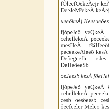
fÔleefOekeÀejr ke
DeeJeM³ekeÀ keÀej
ueeökeÀj Keesueôes
fjópeJeõ yeQkeÀ
ceheÌlekeÀ peceek
mesHeÀ f¾Heeöf
peceekeÀleeõ kesÀ
Deôegcefle osle
DeHeôeeSb
oeJeesb kesÀ fôeHe
fjópeJeõ yeQkeÀ
ceheÌlekeÀ pecee
cesb oesôeesb ce
ôeefceler Meleõ ke