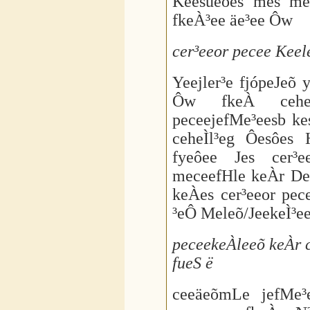
Keesueôes mes me
fkeÀ³ee äe³ee Ôw
cer³eeor pecee Keel
Yeejler³e fjópeJe
Ôw fkeÀ ceheÌl
peceejefMe³eesb ke
ceheÌl³eg Ôesôes
fyeôee Jes cer³e
meceefHle keÀr De
keÀes cer³eeor pe
³eÔ Meleõ/JeekeÌ³
peceekeÀleeõ keÀr 
fueS ë
ceeäeõmLe jefMe³