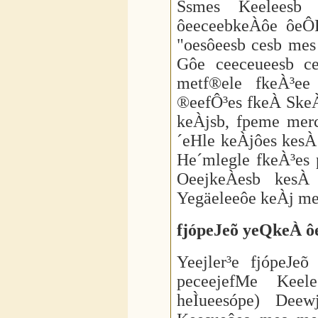
Ssmes Keeleesb
ôeeceebkeÀôe ôeÔR
"oesôeesb cesb mes
Gôe ceeceueesb c
metf®ele fkeÀ³e
®eefÔ³es fkeÀ SkeÀ
keÀjsb, fpeme merc
´eHle keÀjôes kes
He´mlegle fkeÀ³es 
OeejkeÀesb kesÀ
Yegäeleeôe keÀj m
fjópeJeõ yeQkeÀ ô
Yeejler³e fjópeJe
peceejefMe Keel
heÌueesópe) Dee