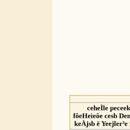
ceheÌle pecee
fôeHeìeôe cesb D
keÀjsb ë Yeejler³