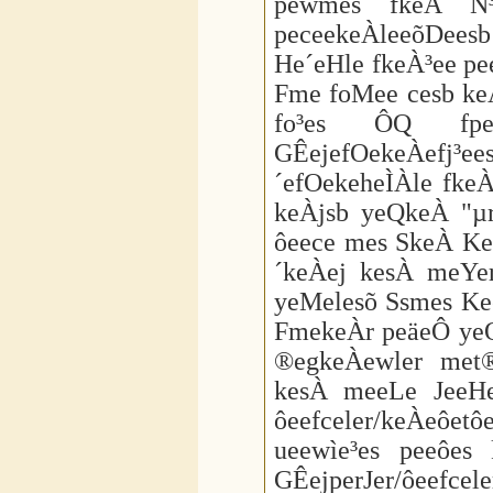
pewmes fkeÀ N³e
peceekeÀleeõDeesb 
He´eHle fkeÀ³ee pe
Fme foMee cesb ke
fo³es ÔQ fpe
GÊejefOekeÀefj³
´efOekeheÌÀle fkeÀ
keÀjsb yeQkeÀ "µ
ôeece mes SkeÀ Ke
´keÀej kesÀ meYer
yeMelesõ Ssmes Ke
FmekeÀr peäeÔ yeQ
®egkeÀewler met®
kesÀ meeLe JeeH
ôeefceler/keÀeôet
ueewìe³es peeôe
GÊejperJer/ôeef