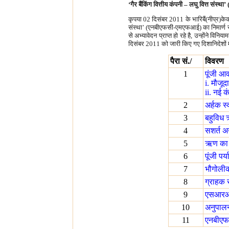
‘गैर बैंकिंग वित्तीय कंपनी – लघु वित्त स
कृपया 02 दिसंबर 2011 के भारिबैं(नीप्र)केका
संस्था’ (एनबीएफसी-एमएफआई) का निमार्ण सहि
से अभ्यावेदन प्राप्त हो रहे है, उन्होंने व
दिसंबर 2011 को जारी किए गए दिशानिदेशों 
पैरा सं./
विवरण
1
पूंजी आ
i. मौजूदा
ii. नई क
2
अर्हक स
3
बहुविध
4
सशर्त अ
5
ऋण का म
6
पूंजी पर
7
भौगोली
8
ग्राहक 
9
एसआरओ 
10
अनुपालन
11
एनबीएफस