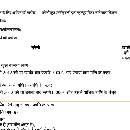
के लिए आवेदन की तारीख ---- को मौजूदा एनबीएफसी द्वारा प्रस्तुत किया जाने वाला विवरण
निधि:
ाप्तता(सीआरएआर):
ों की रूपरेखा:
श्रेणी
खातो
की
संख्य
को कुल बकाया ऋण
री 2012 को या उसके बाद रूपये15000/- और उससे कम राशि के मंजूर
ष की अवधि से अधिक अवधि के ऋण:
वरी 2012 को या उसके बाद रूपये15000/- और उससे अधिक राशि के मंजूर
े लिए, 24 माह से कम अवधि के ऋण
ए दिए गए ऋण
 आय
 (ग्रामीण क्षेत्र में),
क हैं(शहरी और अर्ध शहरी क्षेत्र में)