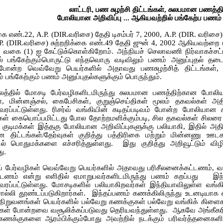
லாட்டரி, பண சுழற்சி திட்டங்கள், சுலபமான பணத்த
போலியான அறிவிப்பு ... ஆகியவற்றில் பங்கேற்ப பணம் 
்கை எண்.22, A.P. (DIR.வரிசை) தேதி டிசம்பர் 7, 2000, A.P. (DIR. வரிச
P. (DIR.வரிசை) சுற்றறிக்கை எண்.49 தேதி ஜுன் 4, 2002 ஆகியவற்றை பார
 வகை (1) ஐ கேட்டுக்கொள்கிறோம். அந்நியச் செலாவணி நிர்வாகச்சட்டம
தில் பங்கேற்கும்பொருட்டு எந்தவொரு வடிவிலும் பணம் அனுப்புதல் த
 போன்ற வெவ்வேறு பெயர்களில் அதாவது பணசுழற்சித் திட்டங்கள், பர
ம் பங்கேற்கும் பணம் அனுப்புதல்களுக்கும் பொருந்தும்.
ாலத்தில் மோசடி பேர்வழிகளிடமிருந்து சுலபமான பணத்திற்கான போலியான
ள், மின்னஞ்சல், கைபேசிகள், குறுஞ்செய்திகள் மூலம் தகவல்கள் 
ரப்பட்டுள்ளது. ரிசர்வ் வங்கியின் கடிதப்படிவம் போன்ற போலியான க
கள் கையொப்பமிட்டது போல தோற்றமளிக்கும்படி, சில தகவல்கள் சிலரை 
் குடிமக்கள் இத்தகு போலியான அறிவிப்புகளுக்கு பலியாகி, இதில் அ
 திட்டங்கள்/தேர்வுகள் குறித்து பத்திரிகை மற்றும் மின்னணு ஊடக
ல் பொதுமக்களை எச்சரித்துள்ளது. இது குறித்து அறிவூட்டும் விழிப்
ு.
் பேர்வழிகள் வெவ்வேறு பெயர்களில் அதாவது பரிசீலனைக்கட்டணம், வரித்
்கட்டணம் என்று எளிதில் ஏமாறுபவர்களிடமிருந்து பணம் கறப்பது இந்
ரப்பட்டுள்ளது. மோசடிகளில் பலியாகிறவர்கள் இந்தியாவிலுள்ள வங
்லி தூண்டப்படுகிறார்கள். இந்தப்பணம் கணக்கிலிருந்து உடனடியாக எட
நிறுவனங்கள் பெயர்களில் பல்வேறு கணக்குகள் பல்வேறு வங்கிக் கிளைகளி
கள் போன்றவை வசூலிக்கப்படுவது தெரியவந்துள்ளது. ஆகவே அங்கீகரிக
கணக்குகளை ஆரம்பிக்கும்போது அவற்றில் நடக்கும் பரிவர்த்தனைகளின்