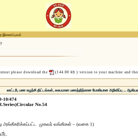
ிற இணைப்புகள்
ay
rintout please download the
(144.00
kb
) version to your machine and then
லாட்டரி, பண சுழற்சி திட்டங்கள், சுலபமான பணத்திற்கான போலியான அறிவிப்பு ... ஆகியவற
9-10/474
R.Series)Circular No.54
அங்கீகரிக்கப்பட்ட முகவர் வங்கிகள் – (வகை 1)
ீர்,