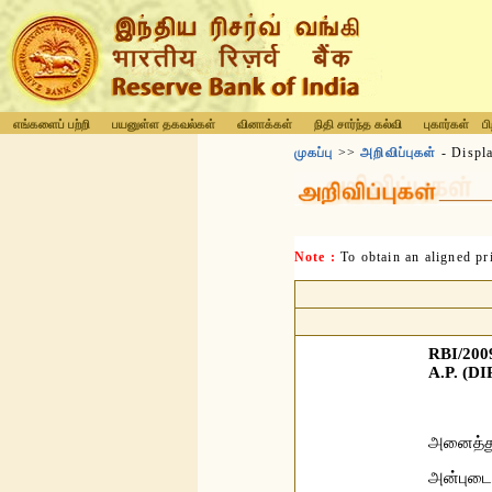
எங்களைப் பற்றி
பயனுள்ள தகவல்கள்
வினாக்கள்
நிதி சார்ந்த கல்வி
புகார்கள்
ப
முகப்பு
>>
அறிவிப்புகள்
- Displ
Note :
To obtain an aligned p
RBI/200
A.P. (DI
அனைத்து 
அன்புடைய