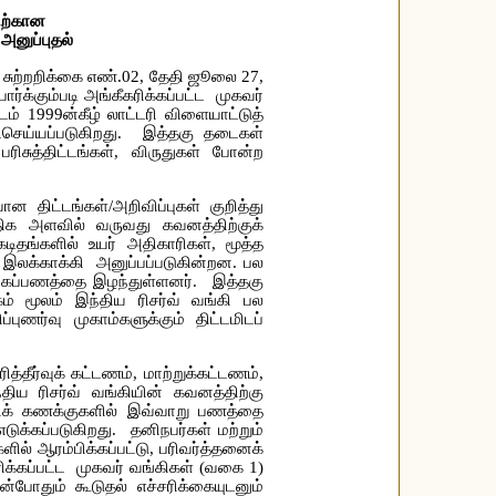
ிற்கான
அனுப்புதல்
ை) சுற்றறிக்கை எண்.02, தேதி ஜூலை 27,
்க்கும்படி அங்கீகரிக்கப்பட்ட முகவர்
் 1999ன்கீழ் லாட்டரி விளையாட்டுத்
டைசெய்யப்படுகிறது. இத்தகு தடைகள்
ிசுத்திட்டங்கள், விருதுகள் போன்ற
 திட்டங்கள்/அறிவிப்புகள் குறித்து
அதிக அளவில் வருவது கவனத்திற்குக்
டிதங்களில் உயர் அதிகாரிகள், மூத்த
இலக்காக்கி அனுப்பப்படுகின்றன. பல
திகப்பணத்தை இழந்துள்ளனர். இத்தகு
ம் மூலம் இந்திய ரிசர்வ் வங்கி பல
புணர்வு முகாம்களுக்கும் திட்டமிடப்
தீர்வுக் கட்டணம், மாற்றுக்கட்டணம்,
திய ரிசர்வ் வங்கியின் கவனத்திற்கு
்கிக் கணக்குகளில் இவ்வாறு பணத்தை
ுக்கப்படுகிறது. தனிநபர்கள் மற்றும்
ல் ஆரம்பிக்கப்பட்டு, பரிவர்த்தனைக்
்கப்பட்ட முகவர் வங்கிகள் (வகை 1)
போதும் கூடுதல் எச்சரிக்கையுடனும்