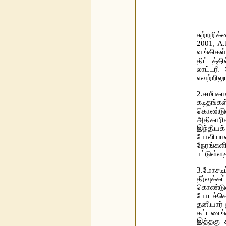
சுற்றறிக
2001, A.
வங்கிகள்
திட்டத்
லாட்டரி
எவற்றிலு
2.சமீபக
கடிதங்க
கொண்டுவ
அதிகாரி
இந்தியக
போலியான
நேரங்களி
பட்டுள்ளத
3.மோசடிப
தீர்வுக
கொண்டுவ
போடச்சொல
தனியார் 
கட்டணங்
இத்தகு 