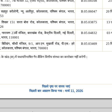
सं. 757, 7वीं मंजिल 32, एजरा स्ट्रीट, कोलकाता, पश्चिम बंगाल,
B.05.04108
25
, 700001
सहपुर कॉलोनी, न्यू अलीपुर, कोलकाता, पश्चिम बंगाल, भारत,
B.05.06047
20 द
53
वा शिखर 151 सरत बोस रोड, कोलकाता, पश्चिम बंगाल, भारत,
B.05.03875
13 
26
 नारायण 23वीं मंजिल, बाराखंबा रोड, केंद्रीय दिल्ली, नई दिल्ली,
B.05.04832
03 
ी, भारत, 110001
 बिल्डिंग, चौथी मंजिल, 9/1, आर.एन. मुखर्जी रोड, पी.एस.- हरे
B.05.03469
25 स
ीट, कोलकाता, पश्चिम बंगाल, भारत, 700001
 खंड (क) में यथापरिभाषित गैर-बैंकिंग वित्तीय संस्था का कारोबार नहीं करेगी।
पिछले पृष्ठ पर वापस जाएं
पिछली बार अद्यतन किया गया : मार्च 11, 2026