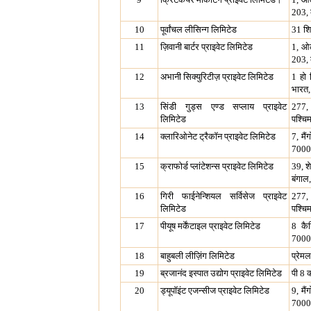
203, 
10
पूर्वांचल लीसिन्ग लिमिटेड
31 शि
11
ज़िवानी बार्टर प्राइवेट लिमिटेड
1, ओल
203, 
12
अभानी सिक्युरिटीज़ प्राइवेट लिमिटेड
1 हो 
भारत
13
सिंडी गुड्स एण्ड सप्लाय प्राइवेट
277, 
लिमिटेड
पश्चि
14
क्लारिओनेट ट्रैकॉन प्राइवेट लिमिटेड
7, मै
7000
15
क्राफोर्ड प्लांटेशन्स प्राइवेट लिमिटेड
39, श
बंगाल
16
गिरी फाईनेन्शियल सर्विसेज प्राइवेट
277, 
लिमिटेड
पश्चि
17
पीयूष मर्केंटाइल प्राइवेट लिमिटेड
8 कैन
7000
18
बाहुबली लीज़िंग लिमिटेड
प्रेम
19
ब्रजानंद इस्पात उद्योग प्राइवेट लिमिटेड
पी 8 
20
ड्यूपॉइंट एजन्सीज प्राइवेट लिमिटेड
9, मै
7000