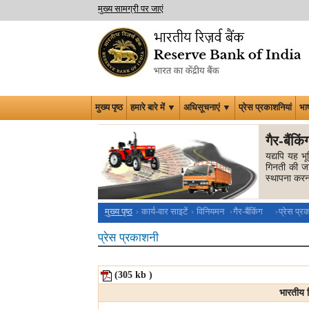
मुख्य सामग्री पर जाएं
मुख्य पृष्ठ
हमारे बारे में ▼
अधिसूचनाएं ▼
प्रेस प्रकाशनियां
भा
गैर-बैंकि
यद्यपि यह भू
गिनती की जात
स्‍थापना करन
मुख्य पृष्ठ
कार्य-वार साइटें
विनियमन
गैर-बैंकिंग
प्रेस प्र
प्रेस प्रकाशनी
(305
kb
)
भारतीय र