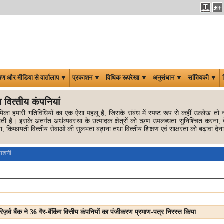
षण और मीडिया से वार्तालाप ▼
प्रकाशन ▼
विधिक रूपरेखा ▼
अनुसंधान ▼
सांख्यिकी ▼
ंग वित्‍तीय कंपनियां
मिका हमारी गतिविधियों का एक ऐसा पहलू है, जिसके संबंध में स्‍पष्‍ट रूप से कहीं उल्‍लेख तो नह
ी है। इसके अंतर्गत अर्थव्‍यवस्‍था के उत्‍पादक क्षेत्रों को ऋण उपलब्‍धता सुनिश्चित करना, द
ा, किफायती वित्‍तीय सेवाओं की सुलभता बढ़ाना तथा वित्‍तीय शिक्षण एवं साक्षरता को बढ़ावा दे
काशनी
िज़र्व बैंक ने 36 गैर-बैंकिंग वित्तीय कंपनियों का पंजीकरण प्रमाण-पत्र निरस्त किया