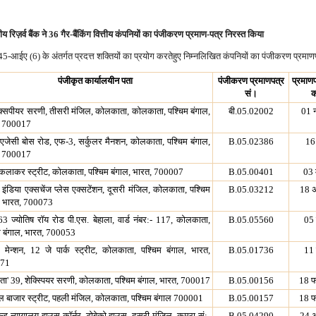
य रिज़र्व बैंक ने 36 गैर-बैंकिंग वित्तीय कंपनियों का पंजीकरण प्रमाण-पत्र निरस्त किया
 45-आईए (6) के अंतर्गत प्रदत्त शक्तियों का प्रयोग करतेहुए निम्नलिखित कंपनियों का पंजीकरण प्रमाण
पंजीकृत कार्यालयीन पता
पंजीकरण प्रमाणपत्र
प्रमाण
सं।
क
क्सपीयर सरणी, तीसरी मंजिल, कोलकाता, कोलकाता, पश्चिम बंगाल,
बी.05.02002
01 
, 700017
एजेसी बोस रोड, एफ-3, सर्कुलर मैनशन, कोलकाता, पश्चिम बंगाल,
B.05.02386
16
, 700017
 कलाकर स्ट्रीट, कोलकाता, पश्चिम बंगाल, भारत, 700007
B.05.00401
03 
 इंडिया एक्सचेंज प्लेस एक्सटेंशन, दूसरी मंजिल, कोलकाता, पश्चिम
B.05.03212
18 
, भारत, 700073
3 ज्योतिष रॉय रोड पी.एस. बेहाला, वार्ड नंबर:- 117, कोलकाता,
B.05.05560
05
म बंगाल, भारत, 700053
्स मेन्शन, 12 जे पार्क स्ट्रीट, कोलकाता, पश्चिम बंगाल, भारत,
B.05.01736
11
71
लता' 39, शेक्स्पियर सरणी, कोलकाता, पश्चिम बंगाल, भारत, 700017
B.05.00156
18 फ
ल बाजार स्ट्रीट, पहली मंजिल, कोलकाता, पश्चिम बंगाल 700001
B.05.00157
18 फ
्ड न्यायालय हाउस कॉर्नर, टोबेको हाउस, दूसरी मंजिल, कमरा सं:-
B.05.04290
24 