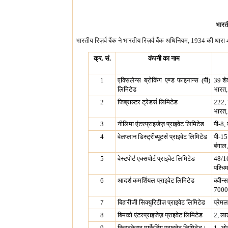
भारती
भारतीय रिज़र्व बैंक ने भारतीय रिज़र्व बैंक अधिनियम, 1934 की धारा
क्र. सं.
कंपनी का नाम
1
एक्सिलेन्स ब्रोकिंग एण्ड फाइनान्स (पी)
39 शे
लिमिटेड
भारत
2
जिब्राल्टर ट्रेडर्स लिमिटेड
222, 
भारत
3
नीलिमा एंटरप्राइजेज़ प्राइवेट लिमिटेड
पी-8,
4
वेलप्लान डिस्ट्रीब्यूटर्स प्राइवेट लिमिटेड
पी-15
बंगाल
5
वेस्टपोर्ट एक्सपोर्ट प्राइवेट लिमिटेड
48/16
पश्चि
6
आदर्श कमर्शियल प्राइवेट लिमिटेड
क्वीन
7000
7
बिहारीजी सिक्युरिटीज़ प्राइवेट लिमिटेड
प्रेम
8
बिमको एंटरप्राइजेज़ प्राइवेट लिमिटेड
2, ला
9
क्रिटकेयर मार्केटिंग प्राइवेट लिमिटेड।
1, ओल